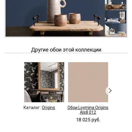
Другие обои этой коллекции
Каталог:
Origins
Обои Loymina Origins
Обои Loymi
Als8 012
Als8 
18 025 руб.
18 02