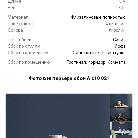
Длина
10 м
Вес
1800
Материал
Флизелиновые полностью
Поверхность
Флизелин
Основа
Флизелин
Цвет обоев
Синие
Обои по стилям
Лофт
Обои по элементам
Однотонные
.
Штукатурка
Обои по помещению
Гостиная
.
Коридор
.
Комната
Фото в интерьере обои Als10 021