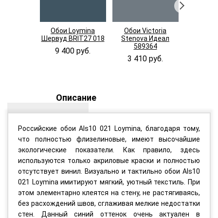
Обои Loymina
Обои Victoria
Обои П
Шервуд BRIT27 018
Stenova Идеал
TREND
589364
TC723
9 400 руб.
3 410 руб.
3 170
Описание
Российские обои Als10 021 Loymina, благодаря тому,
что полностью флизелиновые, имеют высочайшие
экологические показатели. Как правило, здесь
используются только акриловые краски и полностью
отсутствует винил. Визуально и тактильно обои Als10
021 Loymina имитируют мягкий, уютный текстиль. При
этом элементарно клеятся на стену, не растягиваясь,
без расхождений швов, сглаживая мелкие недостатки
стен. Данный синий оттенок очень актуален в