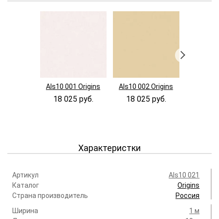
Als10 001 Origins
Als10 002 Origins
Als10 00
18 025 руб.
18 025 руб.
18 02
Характеристки
Артикул
Als10 021
Каталог
Origins
Страна производитель
Россия
Ширина
1 м