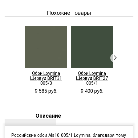
Похожие товары
Обои Loymina
Обои Loymina
Обои M
Шервуд BRIT31
Шервуд BRIT27
Солярис S
005/3
005/1
6 160
9 585 руб.
9 400 руб.
Описание
Российские обои Als10 005/1 Loymina, благодаря тому,