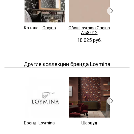
Каталог:
Origins
Обои Loymina Origins
Обои Loymi
Als8 012
Als8 
18 025 руб.
18 02
Другие коллекции бренда Loymina
Бренд:
Loymina
Шервуд
Пано