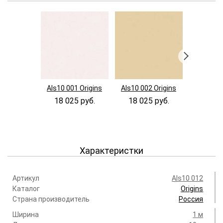
Als10 001 Origins
Als10 002 Origins
Als10 00
18 025 руб.
18 025 руб.
18 02
Характеристки
Артикул
Als10 012
Каталог
Origins
Страна производитель
Россия
Ширина
1 м