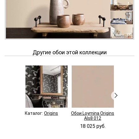
Другие обои этой коллекции
Каталог:
Origins
Обои Loymina Origins
Обои Loymi
Als8 012
Als8 
18 025 руб.
18 02