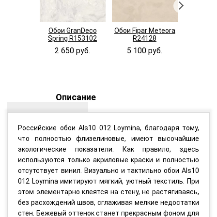
Обои GranDeco
Обои Fipar Meteora
Обои Fipa
Spring R153102
R24128
R24
2 650 руб.
5 100 руб.
5 100
Описание
Российские обои Als10 012 Loymina, благодаря тому,
что полностью флизелиновые, имеют высочайшие
экологические показатели. Как правило, здесь
используются только акриловые краски и полностью
отсутствует винил. Визуально и тактильно обои Als10
012 Loymina имитируют мягкий, уютный текстиль. При
этом элементарно клеятся на стену, не растягиваясь,
без расхождений швов, сглаживая мелкие недостатки
стен. Бежевый оттенок станет прекрасным фоном для