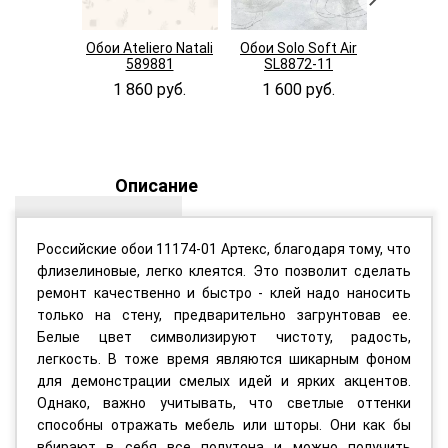
Обои Ateliero Natali
Обои Solo Soft Air
Обои V
589881
SL8872-11
Stenova W
1 860 руб.
1 600 руб.
2 650
Описание
Российские обои 11174-01 Артекс, благодаря тому, что
флизелиновые, легко клеятся. Это позволит сделать
ремонт качественно и быстро - клей надо наносить
только на стену, предварительно загрунтовав ее.
Белые цвет символизируют чистоту, радость,
легкость. В тоже время являются шикарным фоном
для демонстрации смелых идей и ярких акцентов.
Однако, важно учитывать, что светлые оттенки
способны отражать мебель или шторы. Они как бы
вбирают в себя все полутона и можно получить