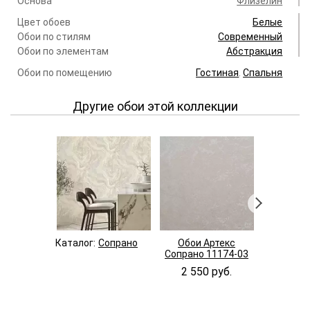
Основа
Флизелин
Цвет обоев
Белые
Обои по стилям
Современный
Обои по элементам
Абстракция
Обои по помещению
Гостиная
.
Спальня
Другие обои этой коллекции
Каталог:
Сопрано
Обои Артекс
Обои 
Сопрано 11174-03
Сопрано 
2 550 руб.
2 550