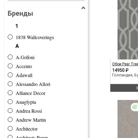
Бренды
1
1838 Wallcoverings
A
A.Grifoni
Обои Pear Tre
Accento
14950 ₽
Adawall
Голландия, 
Alessandro Allori
Alliance Decor
Anaglypta
Andrea Rossi
Andrew Martin
Architector
Architects Paper