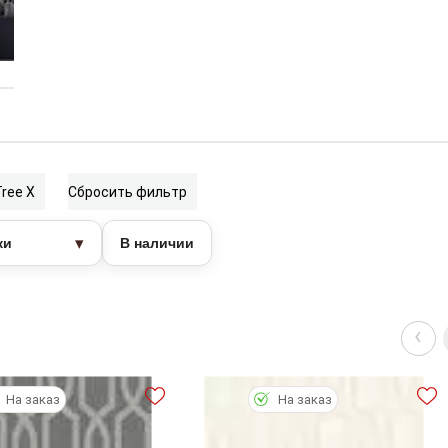
Tree
X
Сбросить фильтр
▾
ки
В наличии
‹
На заказ
На заказ