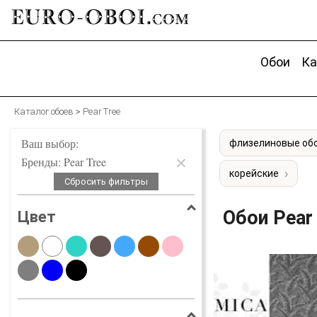
EURO-OBOI.
com
Обои
Ка
Каталог обоев
Pear Tree
Ваш выбор:
флизелиновые об
Бренды: Pear Tree
корейские
Сбросить фильтры
Обои
Pear
Цвет