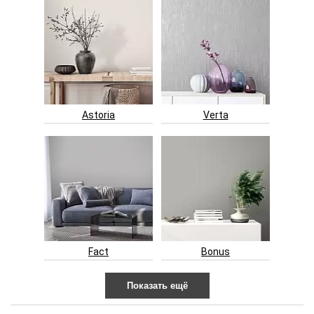
Astoria
Verta
Fact
Bonus
Показать ещё