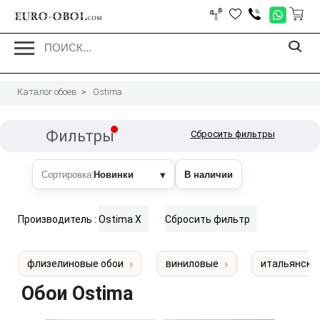
EURO-OBOI.
com
Каталог обоев
Ostima
Фильтры
Сбросить фильтры
▾
Сортировка
|
Новинки
В наличии
Производитель :
Ostima
X
Сбросить фильтр
флизелиновые обои
виниловые
итальянски
Обои
Ostima