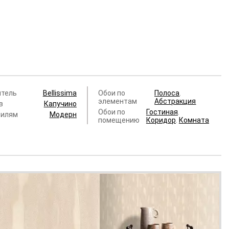
итель
Bellissima
Обои по
Полоса
.
элементам
Абстракция
в
Капучино
Обои по
Гостиная
.
тилям
Модерн
помещению
Коридор
.
Комната