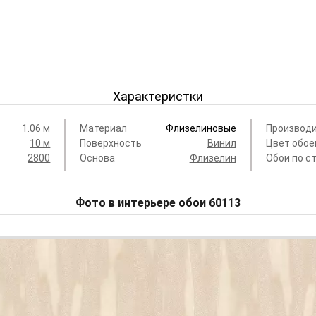
Характеристки
1.06 м
Материал
Флизелиновые
Производ
10 м
Поверхность
Винил
Цвет обое
2800
Основа
Флизелин
Обои по с
Фото в интерьере обои 60113