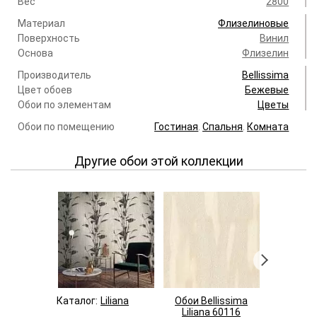
Вес
2800
Материал
Флизелиновые
Поверхность
Винил
Основа
Флизелин
Производитель
Bellissima
Цвет обоев
Бежевые
Обои по элементам
Цветы
Обои по помещению
Гостиная
.
Спальня
.
Комната
Другие обои этой коллекции
Каталог:
Liliana
Обои Bellissima
Обои Be
Liliana 60116
Lilian