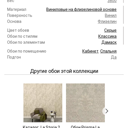
Вес
3800
Материал
Виниловые на флизелиновой основе
Поверхность
Винил
Основа
Флизелин
Цвет обоев
Серые
Обои по стилям
Классика
Обои по элементам
Дамаск
Обои по помещению
Кабинет
.
Спальня
Подгон
Да
Другие обои этой коллекции
Каталог:
La Storia 2
Обои Prisma La
Обои Pr