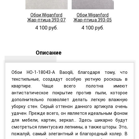
Обои Wiganford
Обои Wiganford
Обои Wi
Жар-птица 393-07
Жар-птица 393-05
Жар-птиц
4 100 руб.
4 100 руб.
4 100
Описание
Обои HO-1-18043-A Baoqili, благодаря тому, что
текстильные, создадут особую уютную роскошь в
квартире. Чаще всего полотна имеют
антистатическое покрытие против пыли, которое
дополнительно позволяет делать легкую влажную
уборку стен. Серый оттенон данного артикула очень
удачен. Прежде всего, он является идеальным фоном
для мебели, картин, зеркал... Здесь шикарно будут
смотреться плинтуса из лепнины, а также шторы. Это,
пожалуй, самый элегантный и благородный колер. В