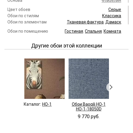
Основа
Флизелин
Цвет обоев
Серые
Обои по стилям
Классика
Обои по элементам
Тканевая фактура
.
Дамаск
Обои по помещению
Гостиная
.
Спальня
.
Комната
Другие обои этой коллекции
Каталог:
HO-1
Обои Baoqili HO-1
Обои Bao
HO-1-18050D
HO-1-
9 770 руб.
9 770