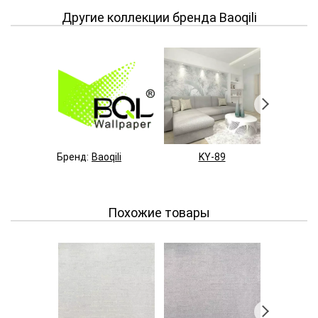
Другие коллекции бренда Baoqili
Бренд:
Baoqili
KY-89
S-
Похожие товары