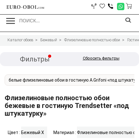
EURO-OBOI.
com
Каталог обоев
Бежевый
Флизелиновые полностью обои
Гости
Фильтры
Сбросить фильтры
белые флизелиновые обои в гостиную A.Grifoni «под штукатур
Флизелиновые полностью обои
бежевые в гостиную Trendsetter «под
штукатурку»
Цвет :
Бежевый
X
Материал :
Флизелиновые полностью об