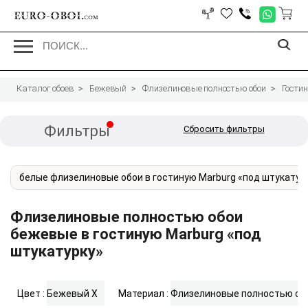
EURO-OBOI.
com
Каталог обоев
Бежевый
Флизелиновые полностью обои
Гости
Фильтры
Сбросить фильтры
белые флизелиновые обои в гостиную Marburg «под штукатур
Флизелиновые полностью обои
бежевые в гостиную Marburg «под
штукатурку»
Цвет :
Бежевый
X
Материал :
Флизелиновые полностью об