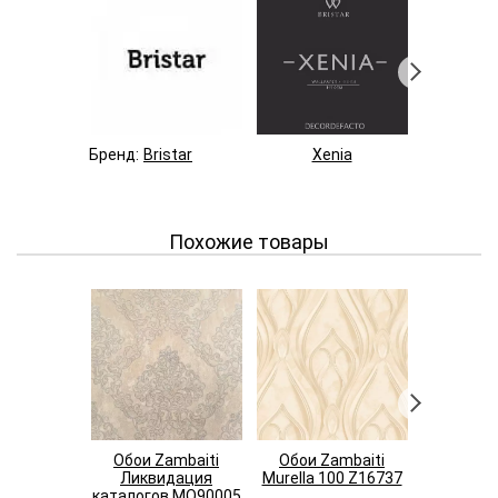
Бренд:
Bristar
Xenia
Be
Похожие товары
Обои Zambaiti
Обои Zambaiti
Обои Z
Ликвидация
Murella 100 Z16737
Trussardi
каталогов MO90005