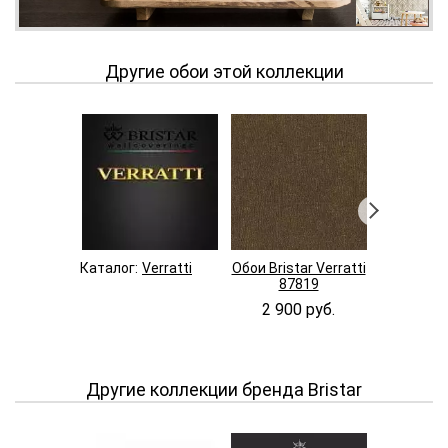
Другие обои этой коллекции
Каталог:
Verratti
Обои Bristar Verratti
Обои Brist
87819
87
2 900 руб.
2 900
Другие коллекции бренда Bristar