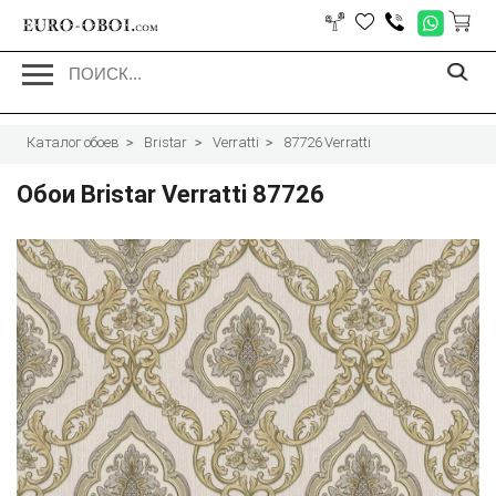
EURO-OBOI.
com
Каталог обоев
Bristar
Verratti
87726 Verratti
Обои Bristar Verratti 87726