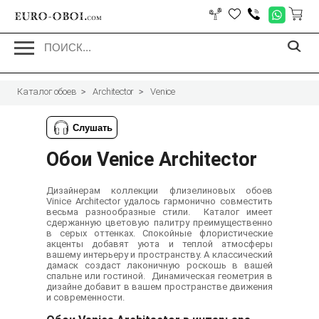
EURO-OBOI.
com
Каталог обоев
Architector
Venice
Обои
Venice Architector
Дизайнерам коллекции флизелиновых обоев
Vinice Architector удалось гармонично совместить
весьма разнообразные стили. Каталог имеет
сдержанную цветовую палитру преимущественно
в серых оттенках. Спокойные флористические
акценты добавят уюта и теплой атмосферы
вашему интерьеру и пространству. А классический
дамаск создаст лаконичную роскошь в вашей
спальне или гостиной. Динамическая геометрия в
дизайне добавит в вашем пространстве движения
и современности.