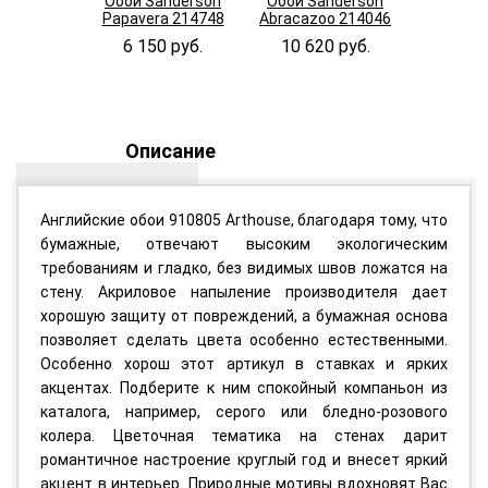
Обои Sanderson
Обои Sanderson
Обои Sa
Papavera 214748
Abracazoo 214046
May
DMAY2
6 150 руб.
10 620 руб.
4 870
Описание
Английские обои 910805 Arthouse, благодаря тому, что
бумажные, отвечают высоким экологическим
требованиям и гладко, без видимых швов ложатся на
стену. Акриловое напыление производителя дает
хорошую защиту от повреждений, а бумажная основа
позволяет сделать цвета особенно естественными.
Особенно хорош этот артикул в ставках и ярких
акцентах. Подберите к ним спокойный компаньон из
каталога, например, серого или бледно-розового
колера. Цветочная тематика на стенах дарит
романтичное настроение круглый год и внесет яркий
акцент в интерьер. Природные мотивы вдохновят Вас