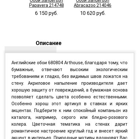
Обои Sanderson
Обои Sanderson
Обои Sa
Papavera 214748
Abracazoo 214046
May
DMAY2
6 150 руб.
10 620 руб.
4 870
Описание
Английские обои 680804 Arthouse, благодаря тому, что
бумажные, отвечают высоким экологическим
требованиям и гладко, без видимых швов ложатся на
стену. Акриловое напыление производителя дает
хорошую защиту от повреждений, а бумажная основа
позволяет сделать цвета особенно естественными.
Особенно хорош этот артикул в ставках и ярких
акцентах. Подберите к ним спокойный компаньон из
каталога, например, серого или бледно-розового
колера. Цветочная тематика на стенах дарит
романтичное настроение круглый год и внесет яркий
акцент в интерьер. Природные мотивы вдохновят Вас