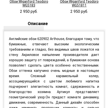
Обои Wiganford Teodoro
Обои Wiganford Teodoro
WG5183
WG51811
2 950 руб.
2 950 руб.
Описание
Английские обои 620902 Arthouse, благодаря тому, что
бумажные, отвечают высоким экологическим
требованиям и гладко, без видимых швов ложатся на
стену. Акриловое напыление производителя дает
хорошую защиту от повреждений, а бумажная основа
позволяет сделать цвета особенно естественными.
Обои оттенка капучино очень модные в настоящее
время. Сложный карамельный колер,
ассоциирующийся с цветом любимого напитка
подчеркнет элегантность комнат, сдержанность и
благородство хозяина. Артикул представляет
геометрический узор.Он придаст комнате динамику,
движение, современность. Данный дизайн способен
даже изменить пропорции комнаты и сильно