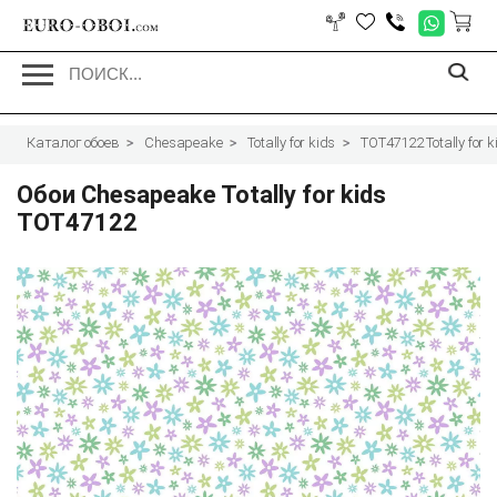
EURO-OBOI.
com
Каталог обоев
Chesapeake
Totally for kids
TOT47122 Totally for k
Обои Chesapeake Totally for kids
TOT47122