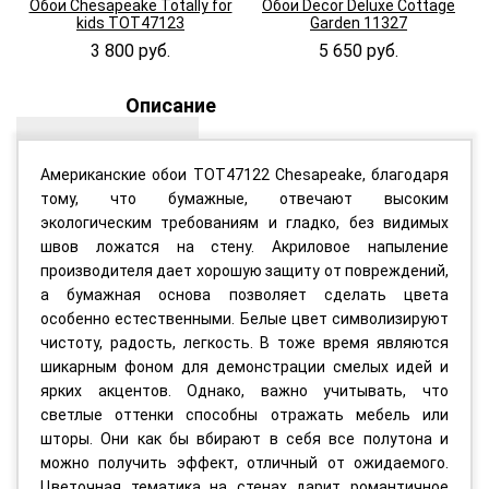
Обои Chesapeake Totally for
Обои Decor Deluxe Cottage
kids TOT47123
Garden 11327
3 800 руб.
5 650 руб.
Описание
Американские обои TOT47122 Chesapeake, благодаря
тому, что бумажные, отвечают высоким
экологическим требованиям и гладко, без видимых
швов ложатся на стену. Акриловое напыление
производителя дает хорошую защиту от повреждений,
а бумажная основа позволяет сделать цвета
особенно естественными. Белые цвет символизируют
чистоту, радость, легкость. В тоже время являются
шикарным фоном для демонстрации смелых идей и
ярких акцентов. Однако, важно учитывать, что
светлые оттенки способны отражать мебель или
шторы. Они как бы вбирают в себя все полутона и
можно получить эффект, отличный от ожидаемого.
Цветочная тематика на стенах дарит романтичное