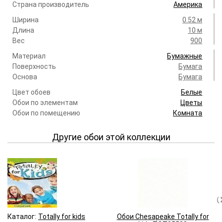
Страна производитель
Америка
Ширина
0.52 м
Длина
10 м
Вес
900
Материал
Бумажные
Поверхность
Бумага
Основа
Бумага
Цвет обоев
Белые
Обои по элементам
Цветы
Обои по помещению
Комната
Другие обои этой коллекции
Каталог:
Totally for kids
Обои Chesapeake Totally for