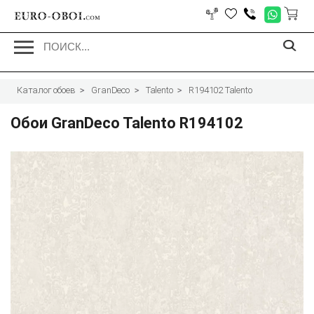
EURO-OBOI.
com
Каталог обоев
GranDeco
Talento
R194102 Talento
Обои GranDeco Talento R194102