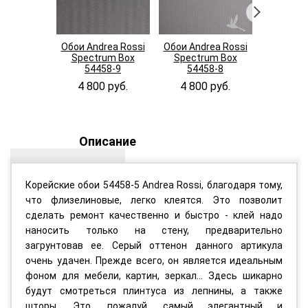
Обои Andrea Rossi
Обои Andrea Rossi
Обои And
Spectrum Box
Spectrum Box
Spectr
54458-9
54458-8
544
4 800 руб.
4 800 руб.
4 800
Описание
Корейские обои 54458-5 Andrea Rossi, благодаря тому,
что флизелиновые, легко клеятся. Это позволит
сделать ремонт качественно и быстро - клей надо
наносить только на стену, предварительно
загрунтовав ее. Серый оттенон данного артикула
очень удачен. Прежде всего, он является идеальным
фоном для мебели, картин, зеркал... Здесь шикарно
будут смотреться плинтуса из лепнины, а также
шторы. Это, пожалуй, самый элегантный и