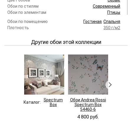
Обои по стилям
Современный
Обои по элементам
Птицы
Обои по помещению
Гостиная
.
Спальня
Плотность
350 г/м2
Другие обои этой коллекции
Spectrum
Обои Andrea Rossi
Обои And
Каталог:
Box
Spectrum Box
Spectr
54460-6
544
4 800 руб.
4 800