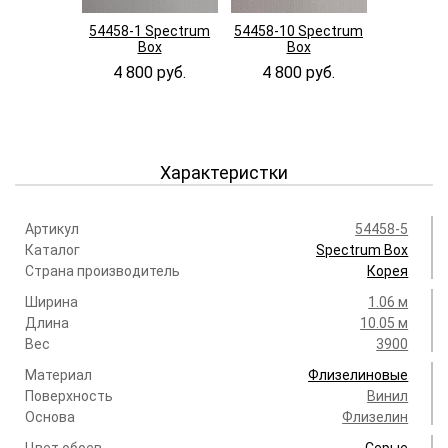
54458-1 Spectrum
54458-10 Spectrum
54458-11
Box
Box
B
4 800 руб.
4 800 руб.
4 800
Характеристки
Артикул
54458-5
Каталог
Spectrum Box
Страна производитель
Корея
Ширина
1.06 м
Длина
10.05 м
Вес
3900
Материал
Флизелиновые
Поверхность
Винил
Основа
Флизелин
Цвет обоев
Серые