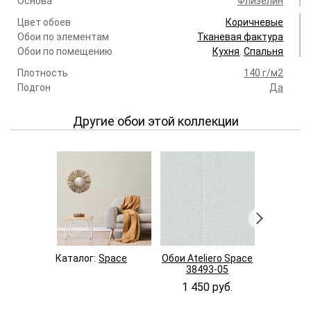
Основа
Флизелин
Цвет обоев
Коричневые
Обои по элементам
Тканевая фактура
Обои по помещению
Кухня
.
Спальня
Плотность
140 г/м2
Подгон
Да
Другие обои этой коллекции
Каталог:
Space
Обои Ateliero Space
Обои Atel
38493-05
3849
1 450 руб.
1 450