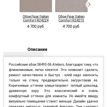
Обои Fipar Italian
Обои Fipar Italian
Обои E
Comfort R24224
Comfort R24215
Рассвет
4 700 руб.
4 700 руб.
2 285
Описание
Российские обои 38493-06 Ateliero, благодаря тому, что
флизелиновые, легко клеятся. Это позволит сделать
ремонт качественно и быстро - клей надо наносить
только на стену, предварительно загрунтовав ее.
Коричневые оттенки олицетворяют теплый шоколад,
древесную кору. Это классический и очень
комфортный оттенок для комнаты. Но имейте ввиду,
визуально помещение станет меньше. Дизайн удачно
передает мягкость тканевой фактуры. Они сделают