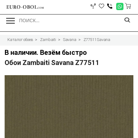
EURO-OBOI.
com
Каталог обоев
Zambaiti
Savana
Z77511 Savana
В наличии. Везём быстро
Обои Zambaiti Savana Z77511