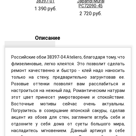
38397-01
Japandi Mural
Japand
PC72090-45
PC720
1 390 руб.
2 720 руб.
2 720
Описание
Российские обои 38397-04 Ateliero, благодаря тому, что
флизелиновые, легко клеятся. Это позволит сделать
ремонт качественно и быстро - клей надо наносить
только на стену, предварительно загрунтовав ее.
Розовые оттенки позволят вам расслабиться и
настроиться на нежный лад. Романтическим натурам
этот цвет принесет умиротворение и спокойствие.
Восточные мотивы сейчас очень актуальны.
Погрузитесь в созерцание японской сакуры, сделав
акцент из обоев для стен, загляните вглубь себя и
отдохните у себя дома от суеты большого мира,
насладитесь мгновением. Данный артикул в себе