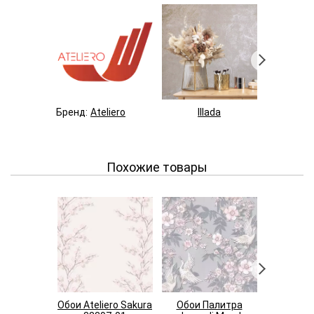
Бренд:
Ateliero
Illada
Bre
Похожие товары
Обои Ateliero Sakura
Обои Палитра
Обои П