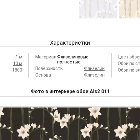
Als2 001 Origins
Als2 002 
18 025 руб.
18 025
Характеристки
1 м
Материал
Флизелиновые
Цвет обое
полностью
10 м
Обои по с
Поверхность
Флизелин
1800
Обои по э
Основа
Флизелин
Фото в интерьере обои Als2 011