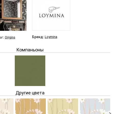
Бренд:
Loymina
г:
Origins
Компаньоны
Als8 005/1
Другие цвета
Origins
18 025 руб.