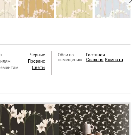
Origins
Als2 004 Origins
Als2 005 Origins
Als2 006 Origins
 руб.
18 025 руб.
18 025 руб.
18 025 руб.
в
Черные
Обои по
Гостиная
.
помещению
Спальня
.
Комната
тилям
Прованс
лементам
Цветы