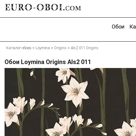
EURO-OBOI.
com
Обои
Ка
Каталог обоев
Loymina
Origins
Als2 011 Origins
Обои Loymina Origins Als2 011