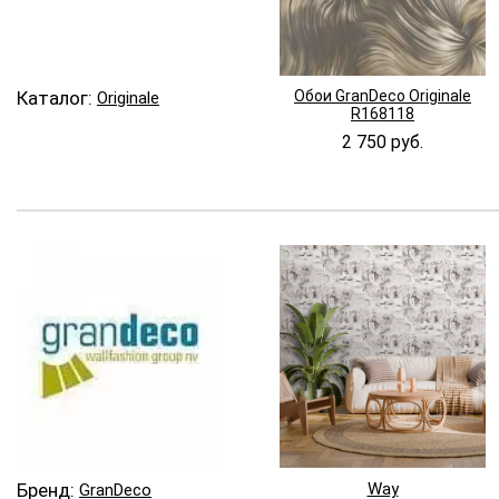
Каталог:
Обои GranDeco Originale
Originale
R168118
2 750 руб.
Бренд:
Way
GranDeco