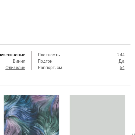
лизелиновые
Плотность
244
Винил
Подгон
Да
Флизелин
Раппорт, см.
64