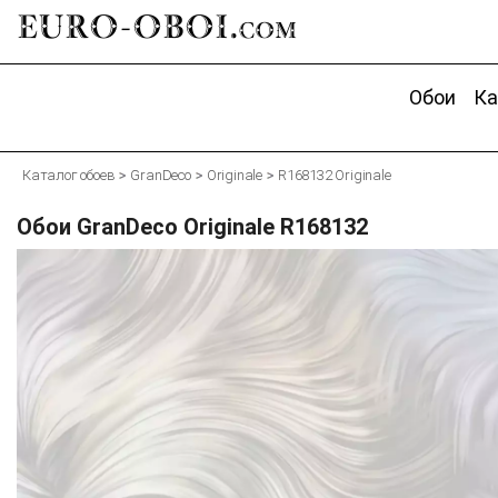
EURO-OBOI.
com
Обои
Ка
Каталог обоев
GranDeco
Originale
R168132 Originale
Обои GranDeco Originale R168132