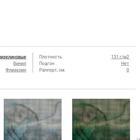
лизелиновые
Плотность
131 г/м2
Винил
Подгон
Нет
Флизелин
Раппорт, см.
0