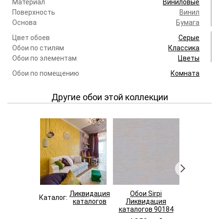
Материал
Виниловые
Поверхность
Винил
Основа
Бумага
Цвет обоев
Серые
Обои по стилям
Классика
Обои по элементам
Цветы
Обои по помещению
Комната
Другие обои этой коллекции
Ликвидация
Обои Sirpi
Обои 
Каталог:
каталогов
Ликвидация
Ликви
каталогов 90184
каталог