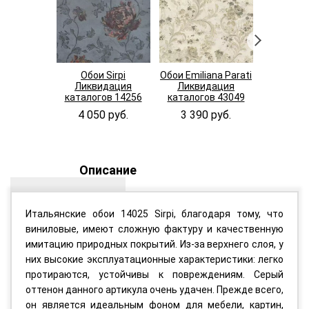
Обои Sirpi
Обои Emiliana Parati
Обои Cassa
Ликвидация
Ликвидация
99
каталогов 14256
каталогов 43049
4 200
4 050 руб.
3 390 руб.
Описание
Итальянские обои 14025 Sirpi, благодаря тому, что
виниловые, имеют сложную фактуру и качественную
имитацию природных покрытий. Из-за верхнего слоя, у
них высокие эксплуатационные характеристики: легко
протираются, устойчивы к повреждениям. Серый
оттенон данного артикула очень удачен. Прежде всего,
он является идеальным фоном для мебели, картин,