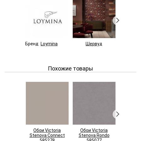
Бренд:
Loymina
Шервуд
Пано
Похожие товары
Обои Victoria
Обои Victoria
Обои L
Stenova Connect
Stenova Rondo
Шервуд
585278
585077
01