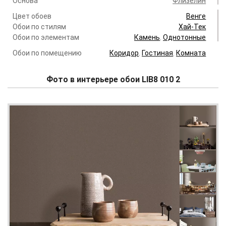
Основа
Флизелин
Цвет обоев
Венге
Обои по стилям
Хай-Тек
Обои по элементам
Камень
.
Однотонные
Обои по помещению
Коридор
.
Гостиная
.
Комната
Фото в интерьере обои LIB8 010 2