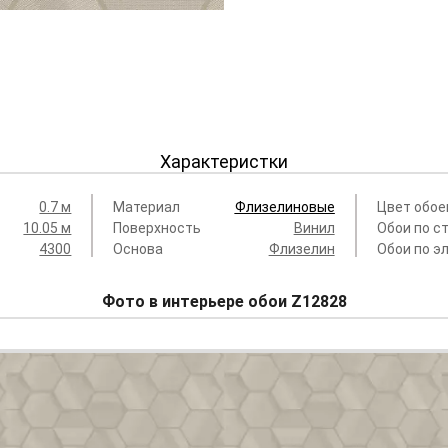
Характеристки
0.7 м
Материал
Флизелиновые
Цвет обое
10.05 м
Поверхность
Винил
Обои по с
4300
Основа
Флизелин
Обои по э
Фото в интерьере обои Z12828