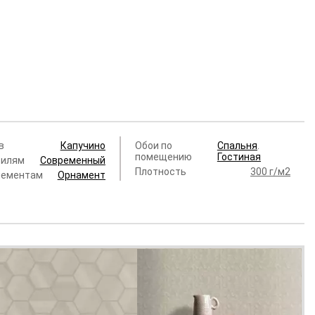
в
Капучино
Обои по
Спальня
.
помещению
Гостиная
тилям
Современный
Плотность
300 г/м2
лементам
Орнамент