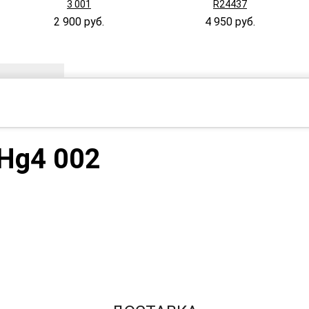
3 001
R24437
2 900 руб.
4 950 руб.
Hg4 002