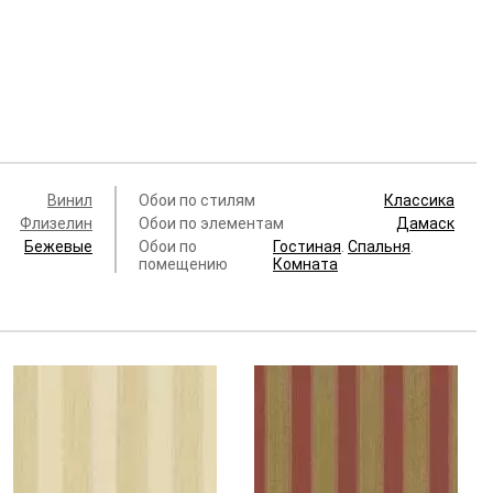
Винил
Обои по стилям
Классика
Флизелин
Обои по элементам
Дамаск
Бежевые
Обои по
Гостиная
.
Спальня
.
помещению
Комната