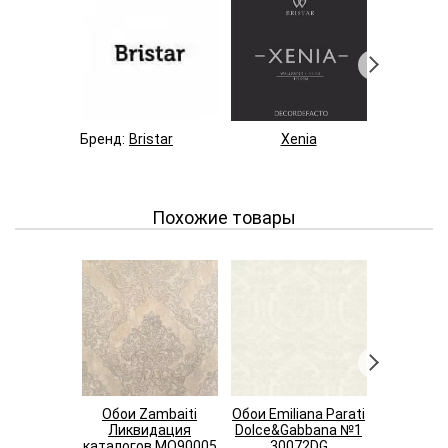
Бренд:
Bristar
Xenia
Be
Похожие товары
Обои Zambaiti
Обои Emiliana Parati
Обои Emili
Ликвидация
Dolce&Gabbana №1
Ликви
каталогов MO90005
30072DG
каталог