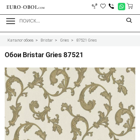
EURO-OBOI.
com
Каталог обоев
Bristar
Gries
87521 Gries
Обои Bristar Gries 87521