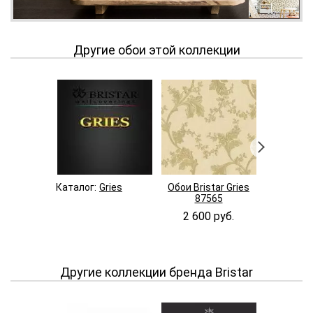
Другие обои этой коллекции
Каталог:
Gries
Обои Bristar Gries
Обои Bris
87565
87
2 600 руб.
2 600
Другие коллекции бренда Bristar