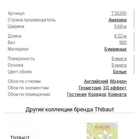
Артикул
T35200
Страна производитель
Америка
Ширина
0.68 м
Длина
8.22 м
Вес
900
Материал
Бумажные
Поверхность
Бумага
Основа
Бумага
Цвет обоев
Белые
Обои по стилям
Английский
.
Модерн
Обои по элементам
Геометрия
.
3Д эффект
Обои по помещению
Гостиная
.
Коридор
.
Комната
Другие коллекции бренда Thibaut