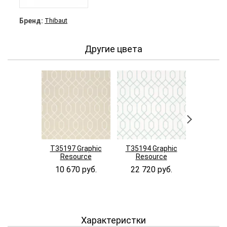
Бренд:
Thibaut
Другие цвета
T35197 Graphic
T35194 Graphic
T35195 
Resource
Resource
Reso
10 670 руб.
22 720 руб.
22 72
Характеристки