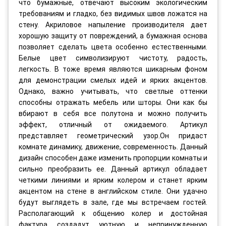
что бумажные, отвечают высоким экологическим
требованиям и гладко, без видимых швов ложатся на
стену. Акриловое напыление производителя дает
хорошую защиту от повреждений, а бумажная основа
позволяет сделать цвета особенно естественными.
Белые цвет символизируют чистоту, радость,
легкость. В тоже время являются шикарным фоном
для демонстрации смелых идей и ярких акцентов.
Однако, важно учитывать, что светлые оттенки
способны отражать мебель или шторы. Они как бы
вбирают в себя все полутона и можно получить
эффект, отличный от ожидаемого. Артикул
представляет геометрический узор.Он придаст
комнате динамику, движение, современность. Данный
дизайн способен даже изменить пропорции комнаты и
сильно преобразить ее. Данный артикул обладает
четкими линиями и ярким колером и станет ярким
акцентом на стене в английском стиле. Они удачно
будут выглядеть в зале, где мы встречаем гостей.
Располагающий к общению колер и достойная
фактура создадут уютную и непринужденную