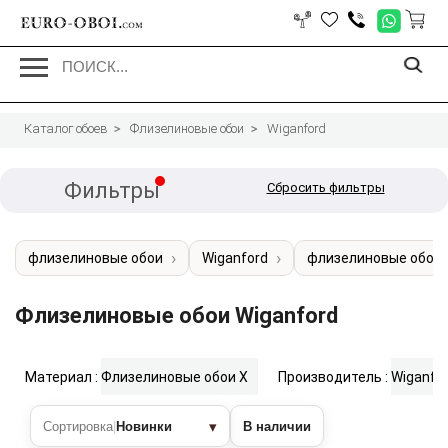
EURO-OBOI.
com
Каталог обоев
Флизелиновые обои
Wiganford
Фильтры
Сбросить фильтры
флизелиновые обои
Wiganford
флизелиновые обои 
Флизелиновые обои Wiganford
Материал :
Флизелиновые обои
X
Производитель :
Wiganfo
▾
Сортировка
|
Новинки
В наличии