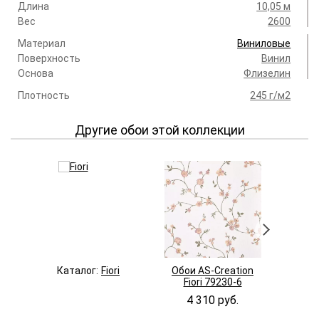
Длина
10,05 м
Вес
2600
Материал
Виниловые
Поверхность
Винил
Основа
Флизелин
Плотность
245 г/м2
Другие обои этой коллекции
Каталог:
Fiori
Обои AS-Creation
Обои AS-
Fiori 79230-6
Fiori 
4 310 руб.
4 310