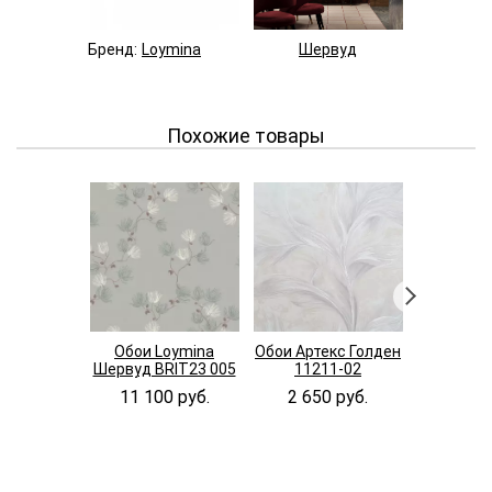
Бренд:
Loymina
Шервуд
Пано
Похожие товары
Обои Loymina
Обои Артекс Голден
Обои Арте
Шервуд BRIT23 005
11211-02
1121
11 100 руб.
2 650 руб.
2 650