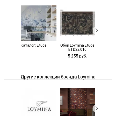
Каталог:
Etude
Обои Loymina Etude
Обои Loym
ETD22 010
ETD2
5 255 руб.
5 255
Другие коллекции бренда Loymina