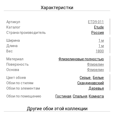
Характеристки
Артикул
ETD9 011
Каталог
Etude
Страна производитель
Россия
Ширина
1 м
Длина
1 м
Вес
1800
Материал
Флизелиновые полностью
Поверхность
Флизелин
Основа
Флизелин
Цвет обоев
Серые
.
Белые
Обои по стилям
Скандинавский
Обои по элементам
Деревья
Обои по помещению
Гостиная
.
Спальня
.
Комната
Другие обои этой коллекции