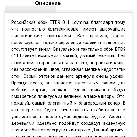
Описание
Российские обои ETD9 011 Loymina, благодаря тому,
что полностью флизелиновые, имеют высочайшие
экологические показатели. Как правило, здесь
используются только акриловые краски и полностью
отсутствует винил. Визуально и тактильно обои ETD9
011 Loymina имитируют мягкий, уютный текстиль. При
этом элементарно клеятся на стену, не растягиваясь,
без расхождений швов, сглаживая мелкие недостатки
стен. Серый оттенон данного артикула очень удачен.
Прежде всего, он является идеальным фоном для
мебели, картин, зеркал... Здесь шикарно будут
смотреться плинтуса из лепнины, а также шторы. Это,
пожалуй, самый элегантный и благородный колер. В
интерьере вы будете чувствовать стабильность и
успокоенность после сумасшедших будней. Узоры с
деревьями идеально подойдут создадут акцентную
стену, чтобы не перегрузить интерьер. Данный артикул
выполнен в скандинавском стиле, что подразумевает