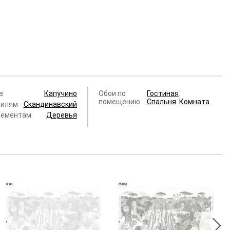
в
Капучино
Обои по
Гостиная
.
помещению
Спальня
.
Комната
тилям
Скандинавский
лементам
Деревья