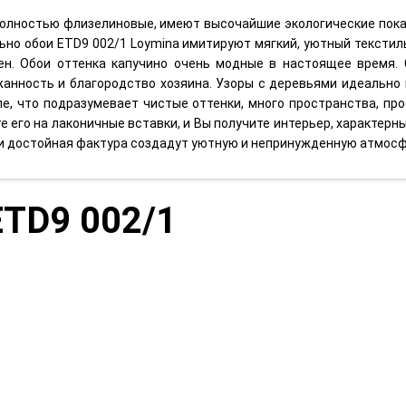
 полностью флизелиновые, имеют высочайшие экологические пока
ьно обои ETD9 002/1 Loymina имитируют мягкий, уютный текстиль
ен. Обои оттенка капучино очень модные в настоящее время
анность и благородство хозяина. Узоры с деревьями идеально 
е, что подразумевает чистые оттенки, много пространства, про
его на лаконичные вставки, и Вы получите интерьер, характерный
 и достойная фактура создадут уютную и непринужденную атмосф
ETD9 002/1