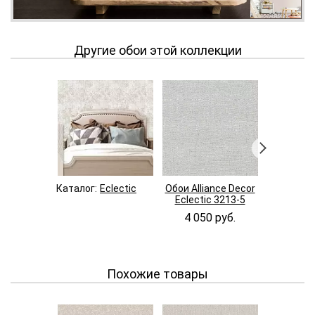
Другие обои этой коллекции
Каталог:
Eclectic
Обои Alliance Decor
Обои Alli
Eclectic 3213-5
Eclecti
4 050 руб.
4 050
Похожие товары