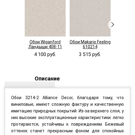
Обои Wiganford
Обои Makario Feeling
Обои Makar
Ландыши 408-11
610214
610
4 100 руб.
3 515 руб.
3 515
Описание
Обои 3214-2 Alliance Decor, благодаря тому, что
виниловые, имеют сложную фактуру и качественную
имитацию природных покрытий. Из-за верхнего слоя, у
них высокие эксплуатационные характеристики: легко
протираются, устойчивы к повреждениям. Бежевый
оттенок станет прекрасным фоном для спокойных