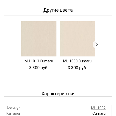
Другие цвета
MU 1013 Cumaru
MU 1003 Cumaru
MU 1004
3 300 руб.
3 300 руб.
3 300
Характеристки
Артикул
MU 1002
Каталог
Cumaru