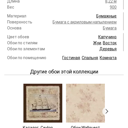
Длина
8,22 м
Вес
900
Материал
Бумажные
Поверхность
Бумага с акриловым напылением
Основа
Бумага
Цвет обоев
Капучино
Обои по стилям
Жуи
.
Восток
Обои по элементам
Деревья
Обои по помещению
Гостиная
.
Спальня
.
Комната
Другие обои этой коллекции
Каталог:
Ceylon
Обои Wallquest
Обои Wa