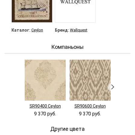
Каталог:
Ceylon
Бренд:
Wallquest
Компаньоны
SR90400 Ceylon
SR90600 Ceylon
SR90800
9 370 руб.
9 370 руб.
9 370
Другие цвета