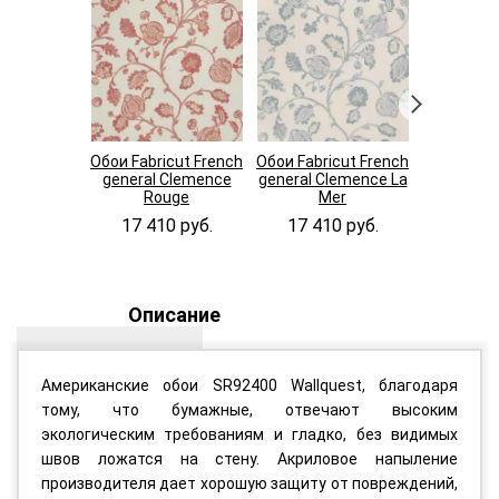
Обои Fabricut French
Обои Fabricut French
Обои Fabri
general Clemence
general Clemence La
general 
Rouge
Mer
Ind
17 410 руб.
17 410 руб.
17 41
Описание
Американские обои SR92400 Wallquest, благодаря
тому, что бумажные, отвечают высоким
экологическим требованиям и гладко, без видимых
швов ложатся на стену. Акриловое напыление
производителя дает хорошую защиту от повреждений,