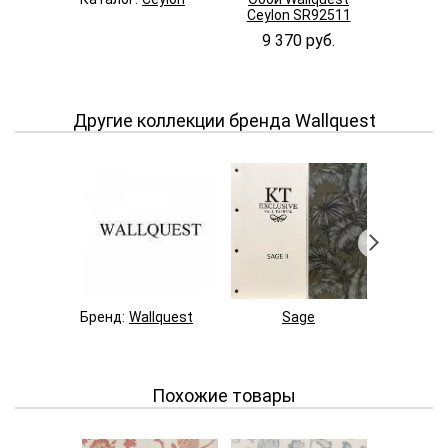
Ceylon SR92511
Ceylon 
9 370 руб.
9 370
Другие коллекции бренда Wallquest
Бренд:
Wallquest
Sage
Aca
Похожие товары