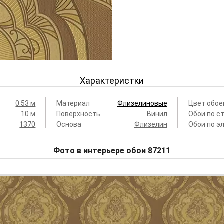
Характеристки
0.53 м
Материал
Флизелиновые
Цвет обое
10 м
Поверхность
Винил
Обои по с
1370
Основа
Флизелин
Обои по э
Фото в интерьере обои 87211