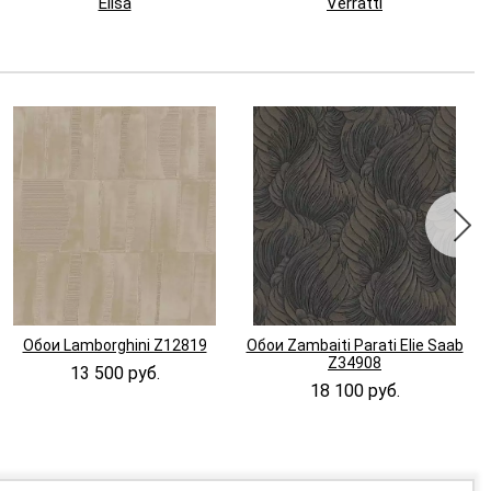
Elisa
Verratti
Обои Lamborghini Z12819
Обои Zambaiti Parati Elie Saab
Z34908
13 500 руб.
18 100 руб.