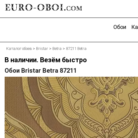
EURO-OBOI.
com
Обои
Ка
Каталог обоев
Bristar
Betra
87211 Betra
В наличии. Везём быстро
Обои Bristar Betra 87211