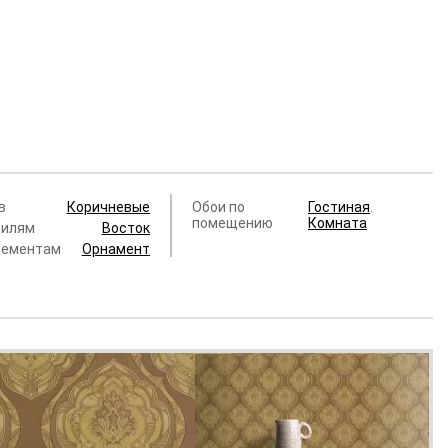
в
Коричневые
Обои по
Гостиная
.
помещению
Комната
тилям
Восток
лементам
Орнамент