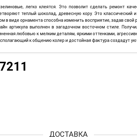
изелиновые, легко клеятся. Это позволит сделать ремонт кач
етворяют теплый шоколад, древесную кору. Это классический и
ом в виде орнамента способна изменить восприятие, задав свой р
айн артикула выполнен в загадочном восточном стиле. Получи
иненная любовью к мелким деталям, яркими оттенками, агрессивн
 Располагающий к общению колер и достойная фактура создадут у
87211
ДОСТАВКА