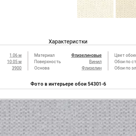
54301-1
5430
Arlequin
Arleq
3 960 руб.
3 960
Характеристки
1.06 м
Материал
Флизелиновые
Цвет обое
10.05 м
Поверхность
Винил
Обои по с
3900
Основа
Флизелин
Обои по э
Фото в интерьере обои 54301-6