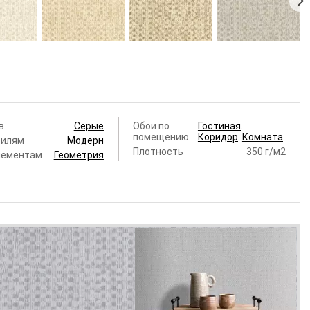
1-2
54301-3
54301-4
54301-5
uin
Arlequin
Arlequin
Arlequin
 руб.
3 960 руб.
3 960 руб.
3 960 руб.
в
Серые
Обои по
Гостиная
.
помещению
Коридор
.
Комната
тилям
Модерн
Плотность
350 г/м2
лементам
Геометрия