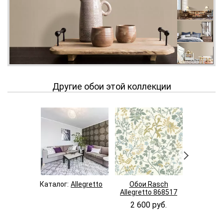
Другие обои этой коллекции
Каталог:
Allegretto
Обои Rasch
Обои 
Allegretto 868517
Allegret
2 600 руб.
2 600