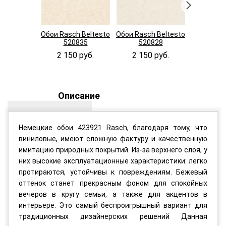
Обои Rasch Beltesto
Обои Rasch Beltesto
Обои Rasc
520835
520828
448
2 150 руб.
2 150 руб.
1 800
Описание
Немецкие обои 423921 Rasch, благодаря тому, что
виниловые, имеют сложную фактуру и качественную
имитацию природных покрытий. Из-за верхнего слоя, у
них высокие эксплуатационные характеристики: легко
протираются, устойчивы к повреждениям. Бежевый
оттенок станет прекрасным фоном для спокойных
вечеров в кругу семьи, а также для акцентов в
интерьере. Это самый беспроигрышный вариант для
традиционных дизайнерских решений Данная