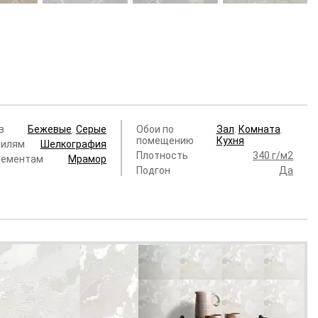
204
MK83206
MK83201
MK83202
emy
Alchemy
Alchemy
Alchemy
 руб.
4 600 руб.
4 600 руб.
4 600 руб.
в
Бежевые
.
Серые
Обои по
Зал
.
Комната
.
помещению
Кухня
тилям
Шелкография
Плотность
340 г/м2
лементам
Мрамор
Подгон
Да