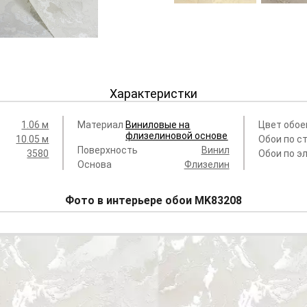
MK83205
MK83
Alchemy
Alch
4 600 руб.
4 600
Характеристки
1.06 м
Материал
Виниловые на
Цвет обое
флизелиновой основе
10.05 м
Обои по с
Поверхность
Винил
3580
Обои по э
Основа
Флизелин
Фото в интерьере обои MK83208