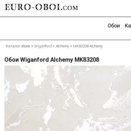
EURO-OBOI.
com
Обои
Ка
Каталог обоев
Wiganford
Alchemy
MK83208 Alchemy
Обои Wiganford Alchemy MK83208