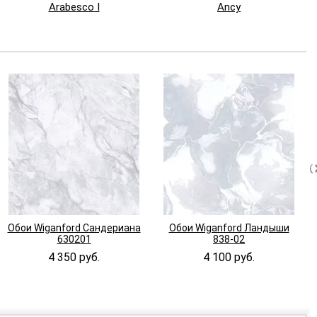
Arabesco I
Ancy
Обои Wiganford Сандериана
Обои Wiganford Ландыши
630201
838-02
4 350 руб.
4 100 руб.