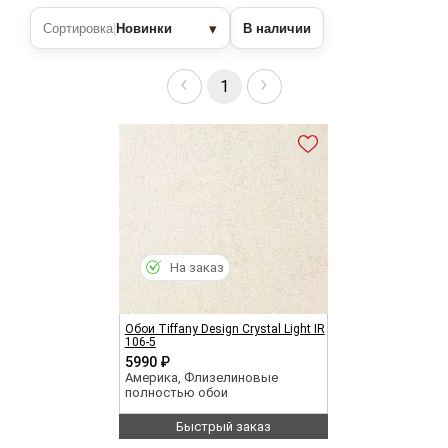
▾
Сортировка
|
Новинки
В наличии
‹
›
1
На заказ
Обои Tiffany Design Crystal Light IR
106-5
5990 ₽
Америка, Флизелиновые
полностью обои
Быстрый заказ