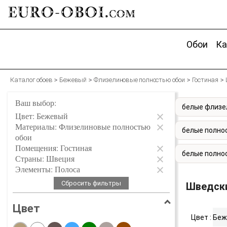
EURO-OBOI.
com
Обои
Ка
Каталог обоев
Бежевый
Флизелиновые полностью обои
Гостиная
Ваш выбор:
белые флизе
Цвет: Бежевый
Материалы: Флизелиновые полностью
белые полно
обои
Помещения: Гостиная
белые полно
Страны: Швеция
Элементы: Полоса
Сбросить фильтры
Шведски
Цвет
Цвет :
Беж