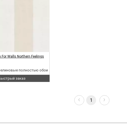
 For Walls Northern Feelings
зелиновые полностью обои
Быстрый заказ
‹
›
1