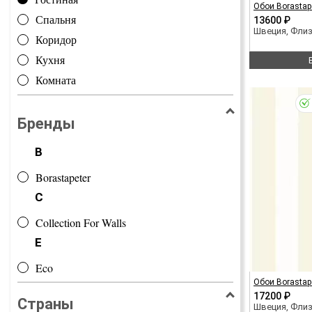
Обои Borastape
Спальня
13600 ₽
Швеция, Фли
Коридор
Кухня
Комната
Бренды
B
Borastapeter
C
Collection For Walls
E
Eco
Обои Borastape
17200 ₽
Страны
Швеция, Фли