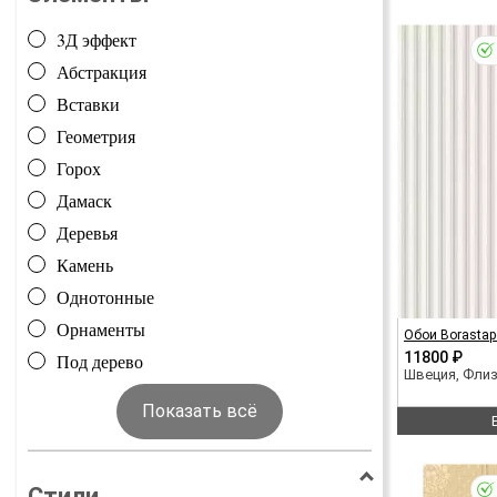
3Д эффект
Абстракция
Вставки
Геометрия
Горох
Дамаск
Деревья
Камень
Однотонные
Орнаменты
Обои Borastap
11800 ₽
Под дерево
Швеция, Фли
Показать всё
Стили