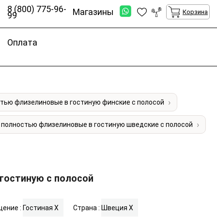
8 (800) 775-96-
Магазины
Корзина
99
Оплата
тью флизелиновые в гостиную финские с полосой
 полностью флизелиновые в гостиную шведские с полосой
гостиную с полосой
ение :
Гостиная
X
Страна :
Швеция
X