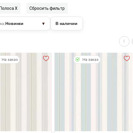
Полоса
X
Сбросить фильтр
▾
ка
|
Новинки
В наличии
‹
На заказ
На заказ