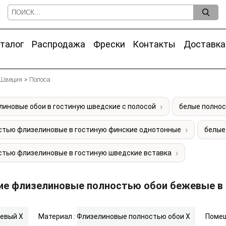
талог
Распродажа
Фрески
Контакты
Доставка
Швеция
Полоса
линовые обои в гостиную шведские с полосой
белые полнос
стью флизелиновые в гостиную финские однотонные
белые
стью флизелиновые в гостиную шведские вставка
е флизелиновые полностью обои бежевые в 
евый
X
Материал :
Флизелиновые полностью обои
X
Помещ