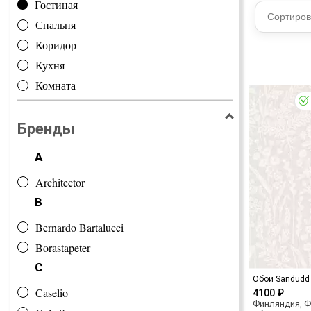
Гостиная
Сортиров
Спальня
Коридор
Кухня
Комната
Бренды
A
Architector
B
Bernardo Bartalucci
Borastapeter
C
Обои Sandudd 
Caselio
4100 ₽
Финляндия, 