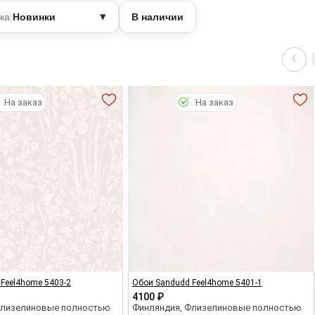
▾
ка
|
Новинки
В наличии
‹
На заказ
На заказ
Feel4home 5403-2
Обои Sandudd Feel4home 5401-1
4100 ₽
Флизелиновые полностью
Финляндия, Флизелиновые полностью