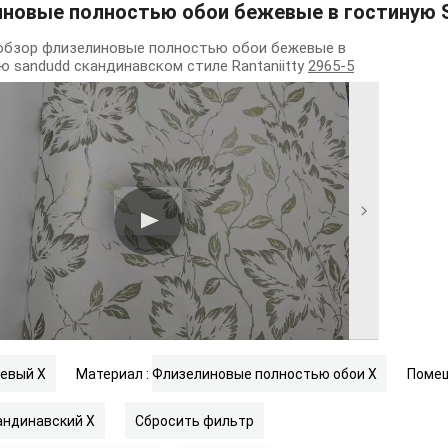
новые полностью обои бежевые в гостиную S
обзор флизелиновые полностью обои бежевые в
ю sandudd скандинавском стиле Rantaniitty
2965-5
евый
X
Материал :
Флизелиновые полностью обои
X
Помещ
андинавский
X
Сбросить фильтр