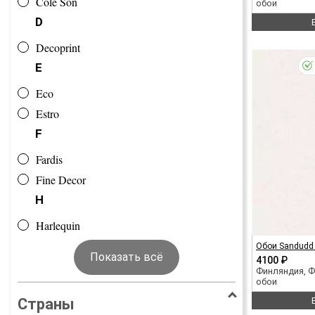
Cole Son
обои
D
Decoprint
E
Eco
Estro
F
Fardis
Fine Decor
H
Harlequin
Обои Sandudd 
Показать всё
4100 ₽
Финляндия, 
обои
Страны