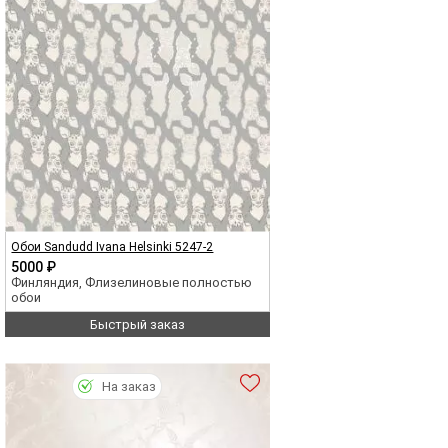
Обои Sandudd Ivana Helsinki 5247-2
5000 ₽
Финляндия, Флизелиновые полностью
обои
Быстрый заказ
На заказ