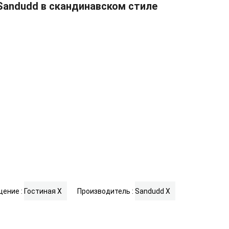
andudd в скандинавском стиле
ение :
Гостиная
X
Производитель :
Sandudd
X