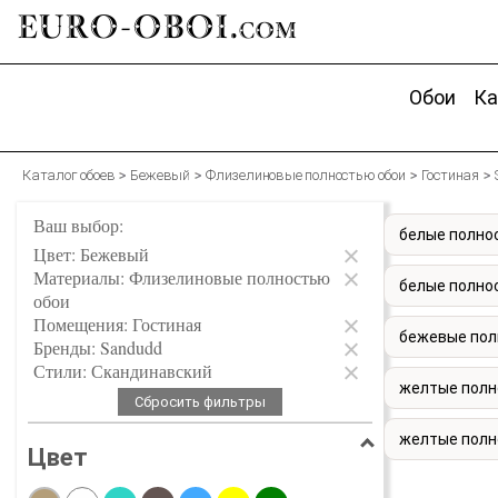
EURO-OBOI.
com
Обои
Ка
Каталог обоев
Бежевый
Флизелиновые полностью обои
Гостиная
Ваш выбор:
белые полно
Цвет: Бежевый
Материалы: Флизелиновые полностью
белые полно
обои
Помещения: Гостиная
бежевые пол
Бренды: Sandudd
Стили: Скандинавский
желтые полн
Сбросить фильтры
желтые полн
Цвет