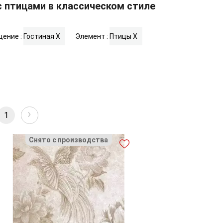
 птицами в классическом стиле
ение :
Гостиная
X
Элемент :
Птицы
X
›
1