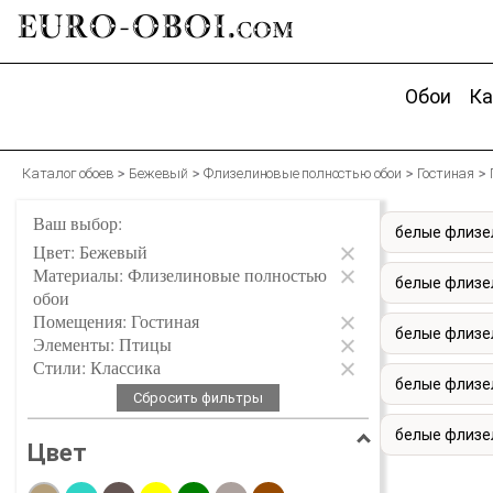
EURO-OBOI.
com
Обои
Ка
Каталог обоев
Бежевый
Флизелиновые полностью обои
Гостиная
Ваш выбор:
белые флизел
Цвет: Бежевый
Материалы: Флизелиновые полностью
белые флизе
обои
Помещения: Гостиная
белые флизе
Элементы: Птицы
Стили: Классика
белые флизе
Сбросить фильтры
белые флизе
Цвет