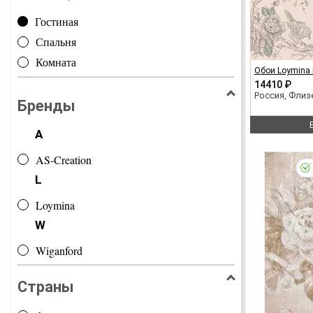
Гостиная
Спальня
Комната
Обои Loymina 
14410 ₽
Россия, Фли
Бренды
A
AS-Creation
L
Loymina
W
Wiganford
Страны