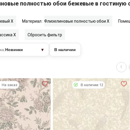
новые полностью обои бежевые в гостиную с
евый
X
Материал :
Флизелиновые полностью обои
X
Помещ
ассика
X
Сбросить фильтр
▾
ка
|
Новинки
В наличии
‹
На заказ
В наличии 12