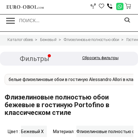
EURO-OBOI.
com
Каталог обоев
Бежевый
Флизелиновые полностью обои
Гости
Фильтры
Сбросить фильтры
белые флизелиновые обои в гостиную Alessandro Allori в кла
Флизелиновые полностью обои
бежевые в гостиную Portofino в
классическом стиле
Цвет :
Бежевый
X
Материал :
Флизелиновые полностью об