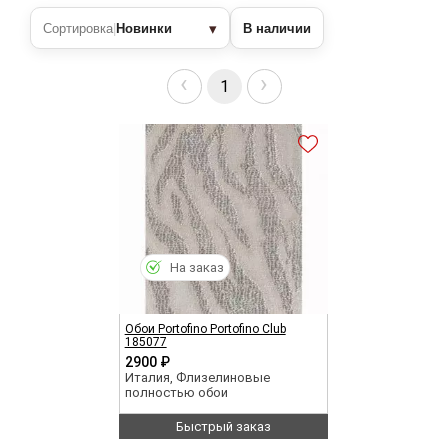
▾
Сортировка
|
Новинки
В наличии
‹
›
1
На заказ
Обои Portofino Portofino Club
185077
2900 ₽
Италия, Флизелиновые
полностью обои
Быстрый заказ