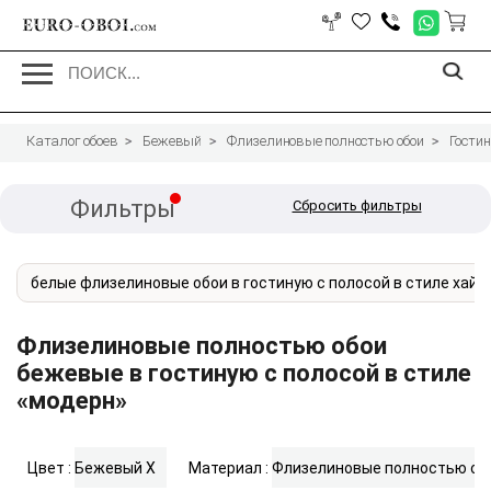
EURO-OBOI.
com
Каталог обоев
Бежевый
Флизелиновые полностью обои
Гости
Фильтры
Сбросить фильтры
белые флизелиновые обои в гостиную с полосой в стиле хай-
Флизелиновые полностью обои
бежевые в гостиную с полосой в стиле
«модерн»
Цвет :
Бежевый
X
Материал :
Флизелиновые полностью об