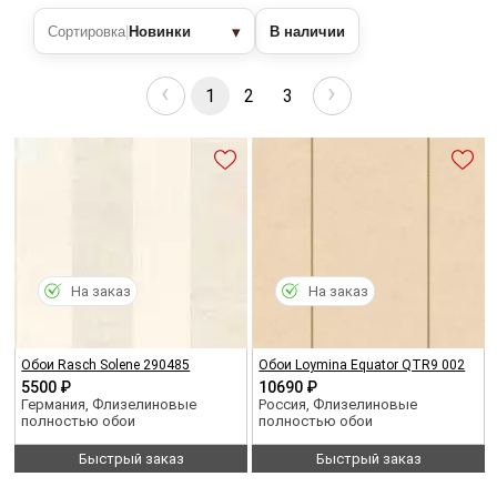
▾
Сортировка
|
Новинки
В наличии
‹
›
1
2
3
На заказ
На заказ
Обои Rasch Solene 290485
Обои Loymina Equator QTR9 002
5500 ₽
10690 ₽
Германия, Флизелиновые
Россия, Флизелиновые
полностью обои
полностью обои
Быстрый заказ
Быстрый заказ